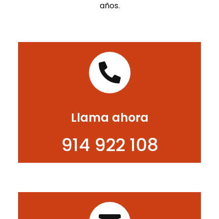
años.

Llama ahora
914 922 108