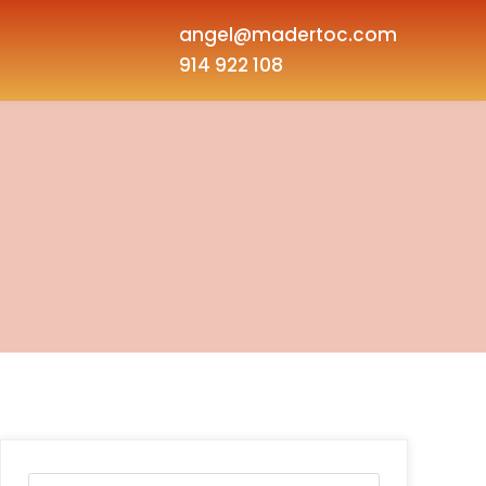
angel@madertoc.com
914 922 108