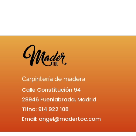
Carpintería de madera
Calle Constitución 94
28946 Fuenlabrada, Madrid
Tlfno: 914 922 10
8
Email:
angel@madertoc.com